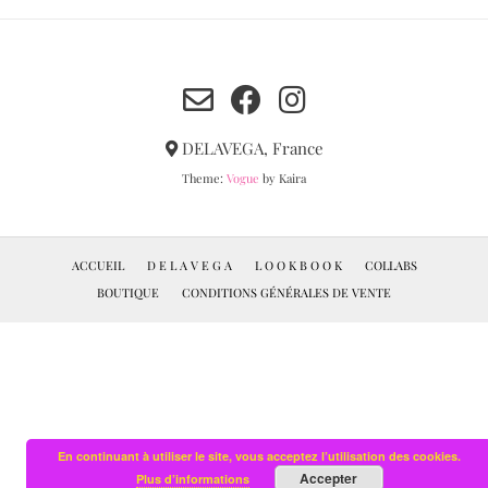
DELAVEGA, France
Theme:
Vogue
by Kaira
ACCUEIL
D E L A V E G A
L O O K B O O K
COLLABS
BOUTIQUE
CONDITIONS GÉNÉRALES DE VENTE
En continuant à utiliser le site, vous acceptez l’utilisation des cookies.
Accepter
Plus d’informations