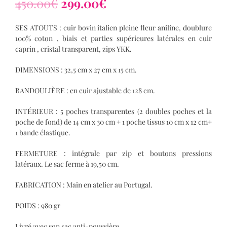
450.00
€
299.00
€
SES ATOUTS : cuir bovin italien pleine fleur aniline, doublure
100% coton , biais et parties supérieures latérales en cuir
caprin , cristal transparent, zips YKK.
DIMENSIONS : 32,5 cm x 27 cm x 15 cm.
BANDOULIÈRE : en cuir ajustable de 128 cm.
INTÉRIEUR : 5 poches transparentes (2 doubles poches et la
poche de fond) de 14 cm x 30 cm + 1 poche tissus 10 cm x 12 cm+
1 bande élastique.
FERMETURE : intégrale par zip et boutons pressions
latéraux. Le sac ferme à 19,50 cm.
FABRICATION : Main en atelier au Portugal.
POIDS : 980 gr
Livré avec son sac anti-poussière.