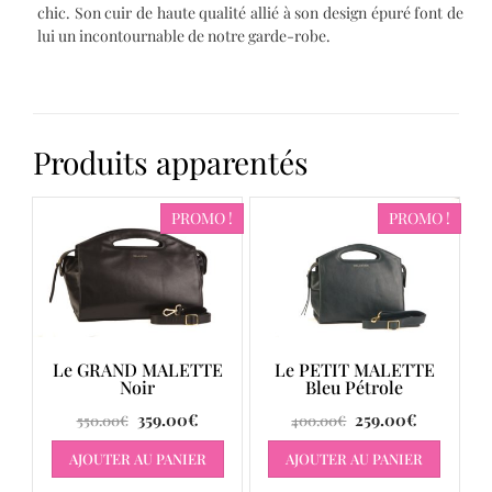
chic. Son cuir de haute qualité allié à son design épuré font de
lui un incontournable de notre garde-robe.
Produits apparentés
PROMO !
PROMO !
Le GRAND MALETTE
Le PETIT MALETTE
Noir
Bleu Pétrole
359.00
€
259.00
€
550.00
€
400.00
€
AJOUTER AU PANIER
AJOUTER AU PANIER