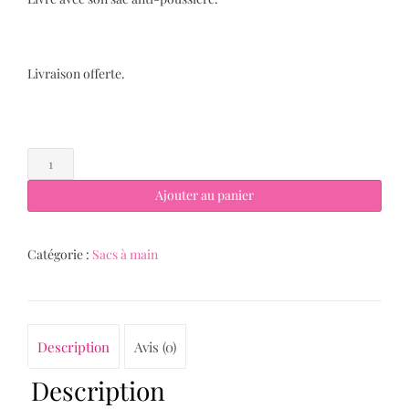
Livraison offerte.
quantité
de
Le
Ajouter au panier
MALETTE
Camel
Catégorie :
Sacs à main
Description
Avis (0)
Description