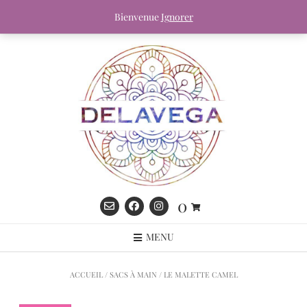
Skip
DELAVEGA, France
Bienvenue
Ignorer
to
content
0
MENU
ACCUEIL
/
SACS À MAIN
/ LE MALETTE CAMEL